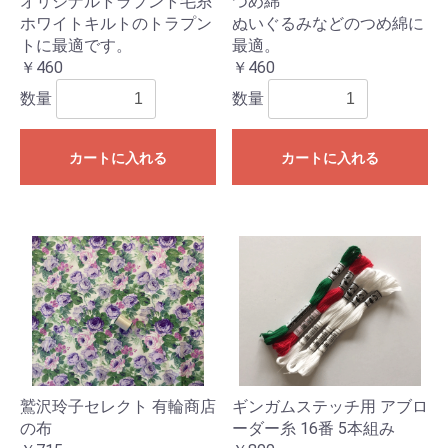
オリジナルトラプント毛糸
つめ綿
ホワイトキルトのトラプン
ぬいぐるみなどのつめ綿に
トに最適です。
最適。
￥460
￥460
数量
数量
カートに入れる
カートに入れる
鷲沢玲子セレクト 有輪商店
ギンガムステッチ用 アブロ
の布
ーダー糸 16番 5本組み