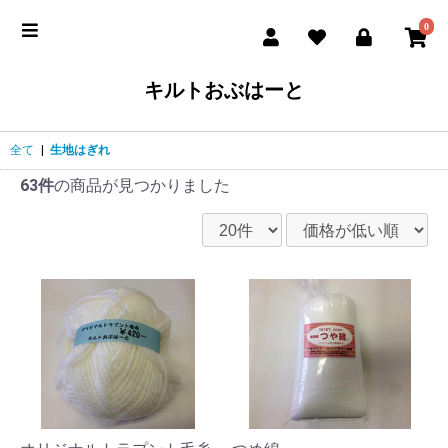
0
キルトおぶはーと
全て
|
生地はぎれ
63件
の商品が見つかりました