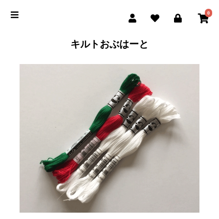
0
キルトおぶはーと