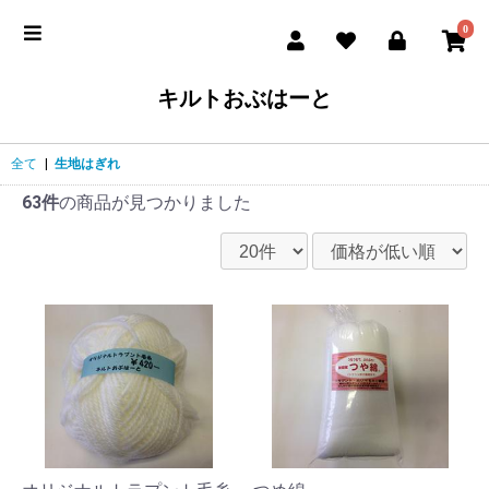
0
キルトおぶはーと
全て
|
生地はぎれ
63件
の商品が見つかりました