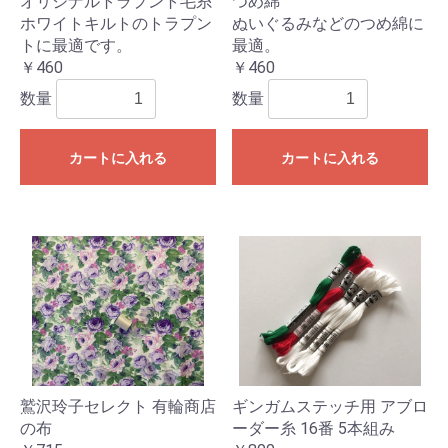
オリジナルトラプント毛糸
つめ綿
ホワイトキルトのトラプン
ぬいぐるみなどのつめ綿に
トに最適です。
最適。
￥460
￥460
数量
数量
カートに入れる
カートに入れる
鷲沢玲子セレクト 有輪商店
ギンガムステッチ用 アブロ
の布
ーダー糸 16番 5本組み