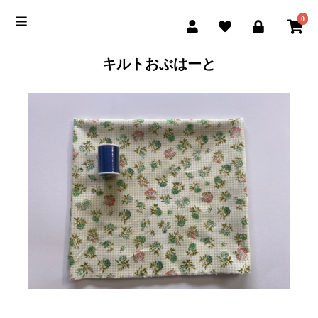
0
キルトおぶはーと