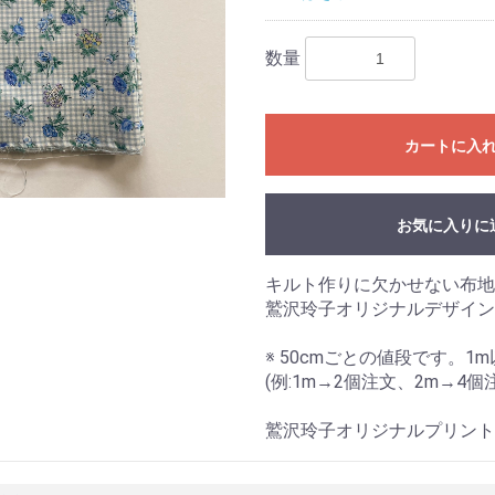
数量
カートに入
お気に入りに
キルト作りに欠かせない布地
鷲沢玲子オリジナルデザイン
※ 50cmごとの値段です。
(例:1m→2個注文、2m→4個
鷲沢玲子オリジナルプリント