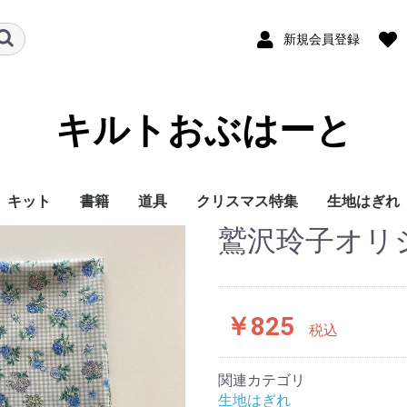
新規会員登録
キルトおぶはーと
キット
書籍
道具
クリスマス特集
生地はぎれ
鷲沢玲子オリ
ハギレセッ
￥825
税込
関連カテゴリ
生地はぎれ