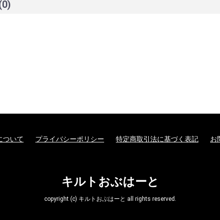
(0)
について
プライバシーポリシー
特定商取引法に基づく表記
お
キルトおぶはーと
copyright (c) キルトおぶはーと all rights reserved.