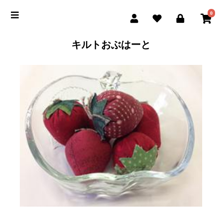
0
キルトおぶはーと